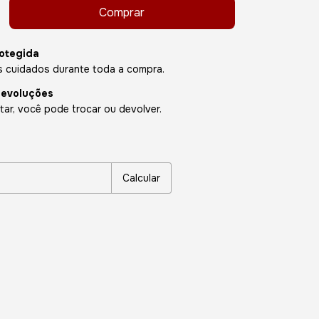
otegida
 cuidados durante toda a compra.
devoluções
ar, você pode trocar ou devolver.
P:
Alterar CEP
Calcular