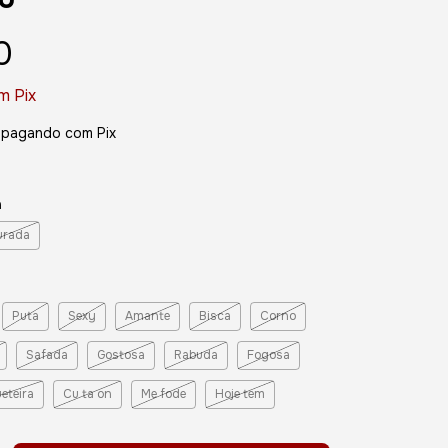
0
m
Pix
pagando com Pix
a
urada
Puta
Sexy
Amante
Bisca
Corno
Safada
Gostosa
Rabuda
Fogosa
eteira
Cu ta on
Me fode
Hoje tem