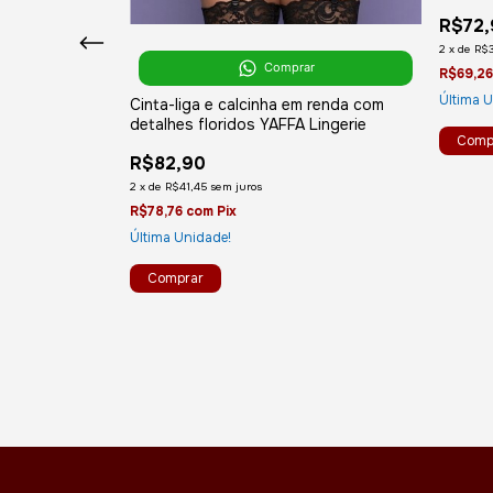
R$72,
2
x
de
R$3
r
Comprar
R$69,2
Última 
 - Branca
Cinta-liga e calcinha em renda com
detalhes floridos YAFFA Lingerie
R$82,90
2
x
de
R$41,45
sem juros
R$78,76
com
Pix
Última Unidade!