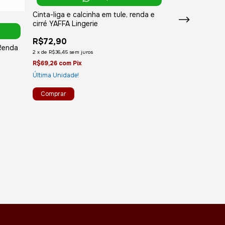
Cinta-liga e calcinha em tule, renda e
cirré YAFFA Lingerie
R$72,90
Renda
Calcinha Taila
2
x
de
R$36,45
sem juros
Floral - Colar d
R$69,26
com
Pix
R$33,90
Última Unidade!
R$32,21
com
Pix