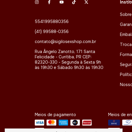
Insti
Sobre
5541995880356
Garan
(41) 99588-0356
Embal
contato@sigilosexshop.com.br
Troca
Rua Ângelo Zanotto, 171 Santa
Forma
Felicidade - Curitiba, PR CEP:
82320-330 - Segunda à Sexta 9h
Segur
às 19h30 e Sábado 9h30 às 19h30
Políti
Nosso
Meios de pagamento
Meios de en