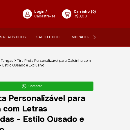
Login
/
Carrinho
(
0
)
Cadastre-se
R$0,00
IS REALÍSTICOS
SADO FETICHE
VIBRADORES
LANÇAMENTO
Tangas
>
Tira Preta Personalizável para Calcinha com
- Estilo Ousado e Exclusivo
Comprar
ta Personalizável para
a com Letras
das - Estilo Ousado e
vo