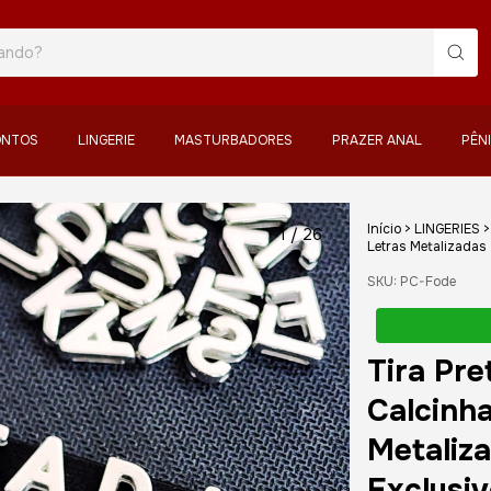
ONTOS
LINGERIE
MASTURBADORES
PRAZER ANAL
PÊN
Início
>
LINGERIES
>
1
/
26
Letras Metalizadas 
SKU:
PC-Fode
Tira Pre
Calcinh
Metaliza
Exclusi