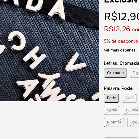
R$12,9
R$12,26
co
5% de desconto
Ver mais detalhes
Letras:
Cromad
Cromada
Do
Palavra:
Fode
Fode
Goza
Vadia
Gulosa
Piranha
Boqu