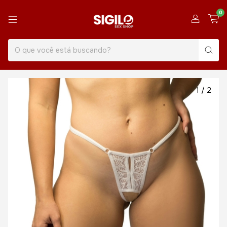
0
1
/
2