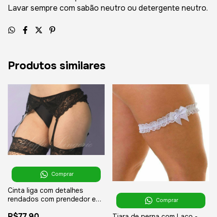
Lavar sempre com sabão neutro ou detergente neutro.
Produtos similares
Comprar
Cinta liga com detalhes
rendados com prendedor e
Comprar
regulador de tamanho para
R$77,90
Tiara de perna com Laço -
meia - YAFFA Lingerie