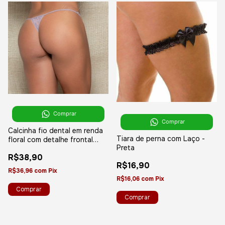
Comprar
Comprar
Calcinha fio dental em renda
Tiara de perna com Laço -
floral com detalhe frontal
Preta
pingente niquelado - YAFFA
R$38,90
Lingerie
R$16,90
R$36,96
com
Pix
R$16,06
com
Pix