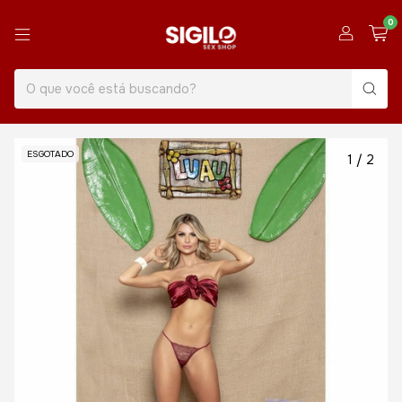
0
ESGOTADO
1
/
2