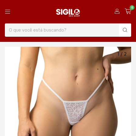
0
1
/
2