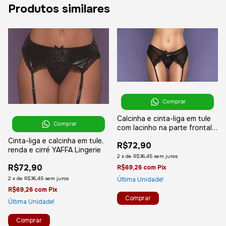
Produtos similares
Comprar
Calcinha e cinta-liga em tule
Comprar
com lacinho na parte frontal
YAFFA LINGERIE
Cinta-liga e calcinha em tule,
R$72,90
renda e cirré YAFFA Lingerie
2
x
de
R$36,45
sem juros
R$72,90
R$69,26
com
Pix
2
x
de
R$36,45
sem juros
Última Unidade!
R$69,26
com
Pix
Última Unidade!