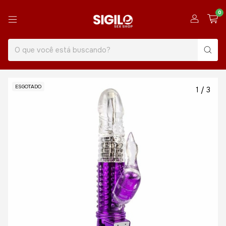
0
ESGOTADO
1
/
3