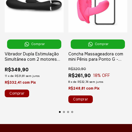
Comprar
Comprar
Vibrador Dupla Estimulação
Concha Massageadora com
Simultânea com 2 motores
mini Pênis para Ponto G -
Ponto G e Clitóris
Conexão Bluetooth e
R$349,90
R$320,90
Recarregável - Lovetoy O-
Aplicativo para Smartphone
Sensual Clit Duo Climax
Fancy Clamshell- Pretty
R$261,90
18
% OFF
11
x
de
R$31,81
sem juros
8
x
de
R$32,74
sem juros
R$332,41
com
Pix
R$248,81
com
Pix