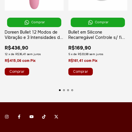
Comprar
Comprar
Doreen Bullet 12 Modos de
Bullet em Silicone
Vibração e 3 Intensidades de
Recarregável Controle s/ fio
Choqueterapia - Recarregável
para Exercícios - Kegel Ben
R$436,90
R$169,90
- Pretty Love
wa - 10 Vibrações - Rosa
12
x
de
R$36,41
sem juros
5
x
de
R$33,98
sem juros
R$415,06
com
Pix
R$161,41
com
Pix