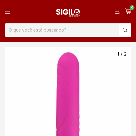
0
1
/
2