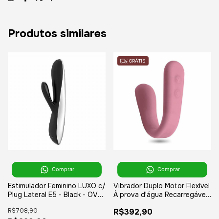
Produtos similares
GRÁTIS
Comprar
Comprar
Estimulador Feminino LUXO c/
Vibrador Duplo Motor Flexível
Plug Lateral E5 - Black - OVO
À prova d'água Recarregável
LifeStyle RECARREGÁVEL
6 modos de Vibração - FLEX
R$708,90
R$392,90
Super Vibes