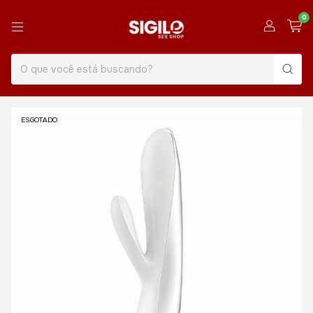
0
ESGOTADO