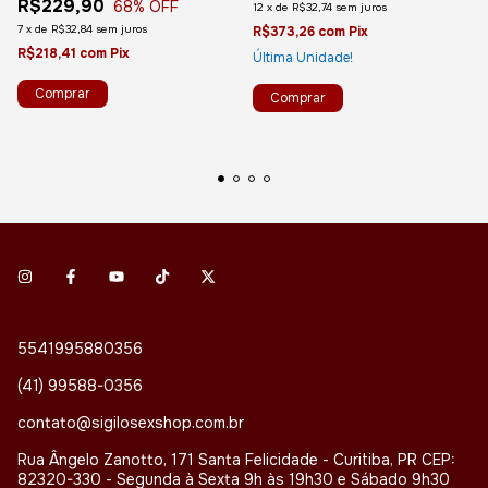
R$229,90
68
% OFF
12
x
de
R$32,74
sem juros
7
x
de
R$32,84
sem juros
R$373,26
com
Pix
R$218,41
com
Pix
Última Unidade!
5541995880356
(41) 99588-0356
contato@sigilosexshop.com.br
Rua Ângelo Zanotto, 171 Santa Felicidade - Curitiba, PR CEP:
82320-330 - Segunda à Sexta 9h às 19h30 e Sábado 9h30