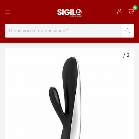
0
1
/
2