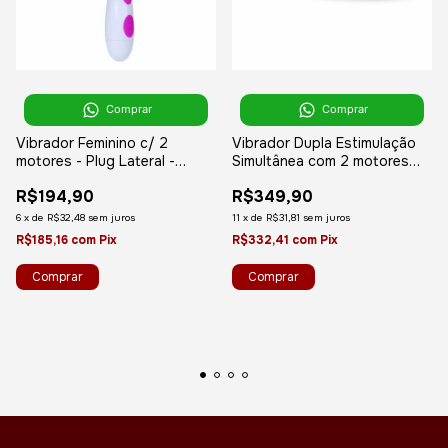
Comprar
Comprar
Vibrador Feminino c/ 2
Vibrador Dupla Estimulação
motores - Plug Lateral -
Simultânea com 2 motores
Pretty Love Andre
Ponto G e Clitóris
R$194,90
R$349,90
Recarregável - Lovetoy O-
Sensual Clit Duo Climax
6
x
de
R$32,48
sem juros
11
x
de
R$31,81
sem juros
R$185,16
com
Pix
R$332,41
com
Pix