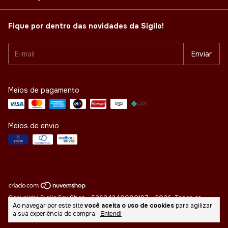
Fique por dentro das novidades da Sigilo!
Meios de pagamento
Meios de envio
Copyright Sigilo Sex Shop - 52624340000197 - 2026. Todos os
Ao navegar por este site
você aceita o uso de cookies
para agilizar
direitos reservados.
a sua experiência de compra.
Entendi