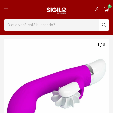
0
1
/
6