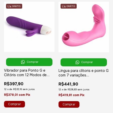
GRÁTIS
GRÁTIS
Comprar
Comprar
Vibrador para Ponto G e
Língua para clítoris e ponto G
Clitóris com 12 Modos de
com 7 variações
Vibração - Desce Pro Play
Recarregável - SEX
R$397,90
R$441,90
MASSAGER Dibe
12
x
de
R$33,16
sem juros
12
x
de
R$36,83
sem juros
R$378,01
com
Pix
R$419,81
com
Pix