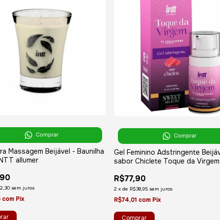
Comprar
Comprar
ra Massagem Beijável - Baunilha
Gel Feminino Adstringente Beijá
INTT allumer
sabor Chiclete Toque da Virgem
INTT Sweet Secrets
,90
R$77,90
2,30
sem juros
2
x
de
R$38,95
sem juros
6
com
Pix
R$74,01
com
Pix