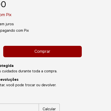
90
om
Pix
em juros
pagando com Pix
otegida
 cuidados durante toda a compra.
devoluções
ar, você pode trocar ou devolver.
P:
Alterar CEP
Calcular