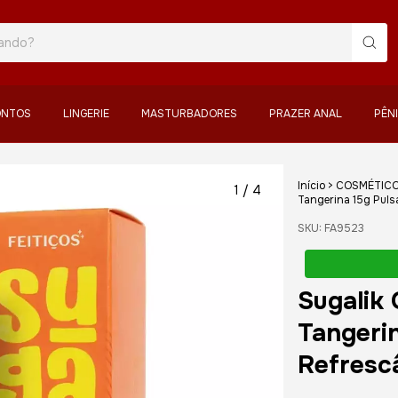
ONTOS
LINGERIE
MASTURBADORES
PRAZER ANAL
PÊN
Início
>
COSMÉTIC
1
/
4
Tangerina 15g Puls
SKU:
FA9523
Sugalik 
Tangeri
Refresc