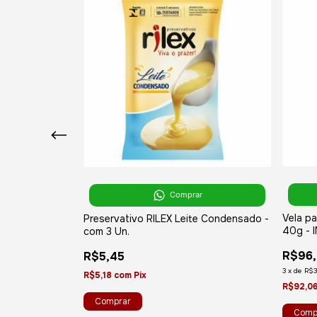
r
Comprar
Vela pa
e gel
Preservativo RILEX Leite Condensado -
40g - 
al 40ml - INTT
com 3 Un.
R$96
R$5,45
3
x
de
R$3
R$5,18
com
Pix
R$92,0