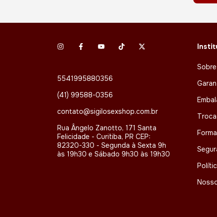
Insti
Sobre
5541995880356
Garan
(41) 99588-0356
Embal
contato@sigilosexshop.com.br
Troca
Rua Ângelo Zanotto, 171 Santa
Forma
Felicidade - Curitiba, PR CEP:
82320-330 - Segunda à Sexta 9h
Segur
às 19h30 e Sábado 9h30 às 19h30
Políti
Nosso