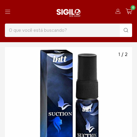
0
1
/
2