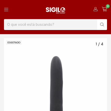
0
ESGOTADO
1
/
4