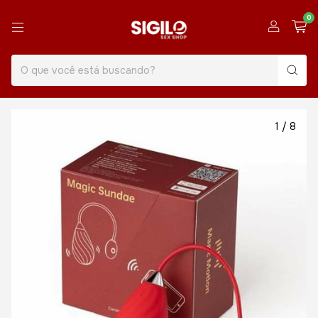
0
1
/
8