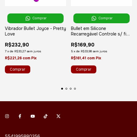
Comprar
Comprar
Vibrador Bullet Joyce - Pretty
Bullet em Silicone
Love
Recarregável Controle s/ fio
para Exercícios - Kegel Ben
R$232,90
R$169,90
wa - 10 Vibrações - Rosa
7
x
de
R$33,27
sem juros
5
x
de
R$33,98
sem juros
R$221,26
com
Pix
R$161,41
com
Pix
5541995880356