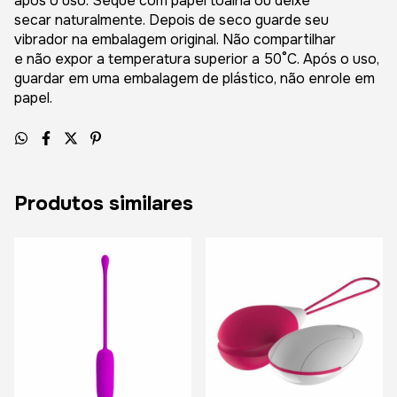
após o uso
.
S
eque com papel toalha ou deixe
secar
naturalmente. Depois de seco guarde seu
vibrador na embalagem or
iginal.
Não
compartilhar
e
nã
o
expor a temperatura superior a 50°C. Após o uso,
guardar em uma embalagem de plástico, não enrole em
papel.
Produtos similares