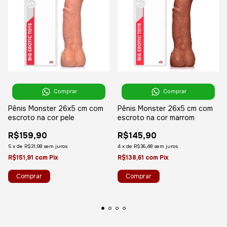
Comprar
Comprar
Pênis Monster 26x5 cm com
Pênis Monster 26x5 cm com
escroto na cor pele
escroto na cor marrom
R$159,90
R$145,90
5
x
de
R$31,98
sem juros
4
x
de
R$36,48
sem juros
R$151,91
com
Pix
R$138,61
com
Pix