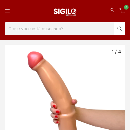
0
1
/
4