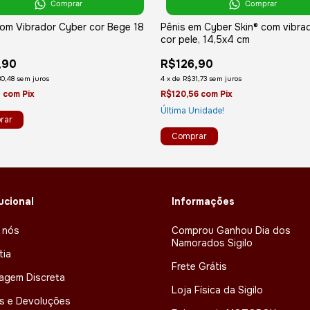
Comprar
Comprar
com Vibrador Cyber cor Bege 18
Pênis em Cyber Skin® com vibra
cor pele, 14,5x4 cm
,90
R$126,90
0,48
sem juros
4
x
de
R$31,73
sem juros
1
com
Pix
R$120,56
com
Pix
Última Unidade!
tucional
Informações
 nós
Comprou Ganhou Dia dos
Namorados Sigilo
tia
Frete Grátis
agem Discreta
Loja Física da Sigilo
s e Devoluções