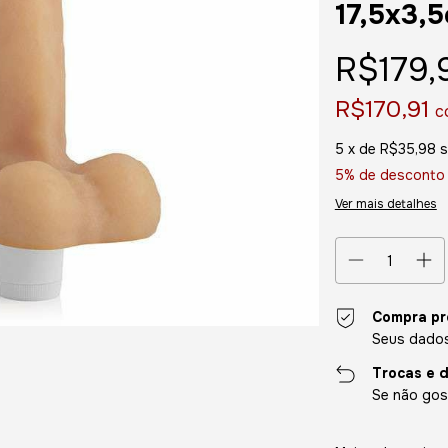
17,5x3,
R$179,
R$170,91
c
5
x de
R$35,98
s
5% de desconto
Ver mais detalhes
Compra pr
Seus dados
Trocas e 
Se não gost
Entregas para o CE