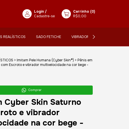
Login
/
Carrinho
(
0
)
Cadastre-se
R$0,00
IS REALÍSTICOS
SADO FETICHE
VIBRADORES
LANÇAMENTO
ÍSTICOS
>
Imitam Pele Humana (Cyber Skin®)
>
Pênis em
com Escroto e vibrador multivelocidade na cor bege -
Comprar
m Cyber Skin Saturno
roto e vibrador
ocidade na cor bege -