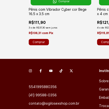
r
Comprar
g Boss, C/
Pênis com Vibrador Cyber cor Bege
Pênis 
18,5 x 5 cm
16,5 x 3,5 cm
x 4 cm
R$111,90
R$121
3
x
de
R$37,30
sem juros
4
x
de
R$3
R$106,31
com
Pix
R$115,8
Insti
Sobre
5541995880356
Garan
(41) 99588-0356
Embal
contato@sigilosexshop.com.br
Troca