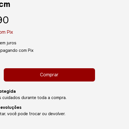
5cm
90
om
Pix
em juros
pagando com Pix
otegida
 cuidados durante toda a compra.
devoluções
ar, você pode trocar ou devolver.
P: