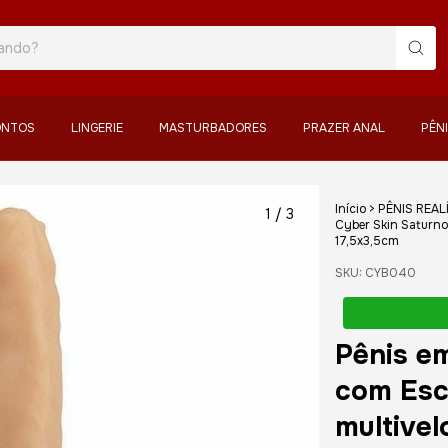
ONTOS
LINGERIE
MASTURBADORES
PRAZER ANAL
PÊN
Início
>
PÊNIS REAL
1
/
3
Cyber Skin Saturno 
17,5x3,5cm
SKU:
CYB040
Pênis e
com Esc
multivel