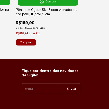
Comprar
Pênis -Cyber S
dor na
Pênis em Cyber Skin® com vibrador na
articulado c/ V
cor pele, 18,5x4,5 cm
R$203,90
R$169,90
6
x
de
R$33,98
sem ju
5
x
de
R$33,98
sem juros
R$193,71
com
Pix
R$161,41
com
Pix
Fique por dentro das novidades
da Sigilo!