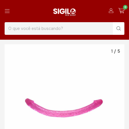
0
1
/
5