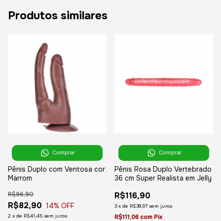
Produtos similares
Comprar
Comprar
Pênis Duplo com Ventosa cor
Pênis Rosa Duplo Vertebrado
Marrom
36 cm Super Realista em Jelly
R$96,90
R$116,90
R$82,90
14
% OFF
3
x
de
R$38,97
sem juros
2
x
de
R$41,45
sem juros
R$111,06
com
Pix