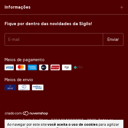
Informações
Fique por dentro das novidades da Sigilo!
Meios de pagamento
Meios de envio
Copyright Sigilo Sex Shop - 52624340000197 - 2026. Todos os
Ao navegar por este site
você aceita o uso de cookies
para agilizar
direitos reservados.