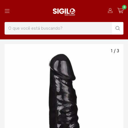
0
1
/
3