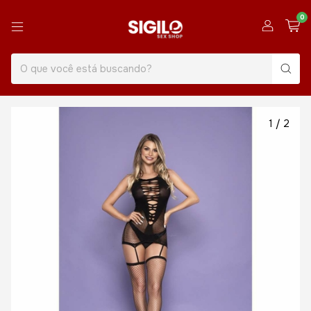
0
1
/
2