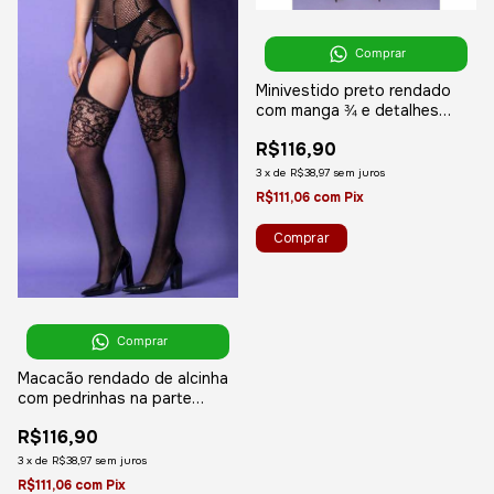
Comprar
Minivestido preto rendado
com manga ¾ e detalhes
vazados YAFFA LINGERIE
R$116,90
3
x
de
R$38,97
sem juros
R$111,06
com
Pix
Comprar
Macacão rendado de alcinha
com pedrinhas na parte
frontal da peça - YAFFA
R$116,90
Lingerie
3
x
de
R$38,97
sem juros
R$111,06
com
Pix