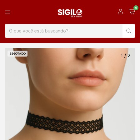
0
ESGOTADO
1
/
2