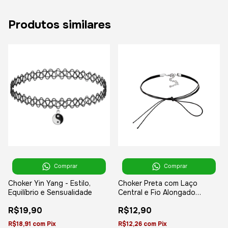
Produtos similares
Comprar
Comprar
Choker Yin Yang - Estilo,
Choker Preta com Laço
Equilíbrio e Sensualidade
Central e Fio Alongado
Minimalista, Boho e
R$19,90
R$12,90
Sofisticada
R$18,91
com
Pix
R$12,26
com
Pix