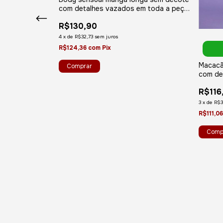
com detalhes vazados em toda a peça
- YAFFA Lingerie
R$130,90
4
x
de
R$32,73
sem juros
R$124,36
com
Pix
Macacão
com de
frontal
R$116
3
x
de
R$3
R$111,0