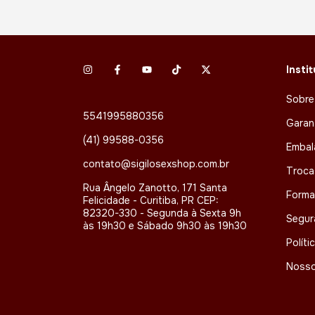
Insti
Sobre
5541995880356
Garan
(41) 99588-0356
Embal
contato@sigilosexshop.com.br
Troca
Rua Ângelo Zanotto, 171 Santa
Forma
Felicidade - Curitiba, PR CEP:
82320-330 - Segunda à Sexta 9h
Segur
às 19h30 e Sábado 9h30 às 19h30
Políti
Nosso