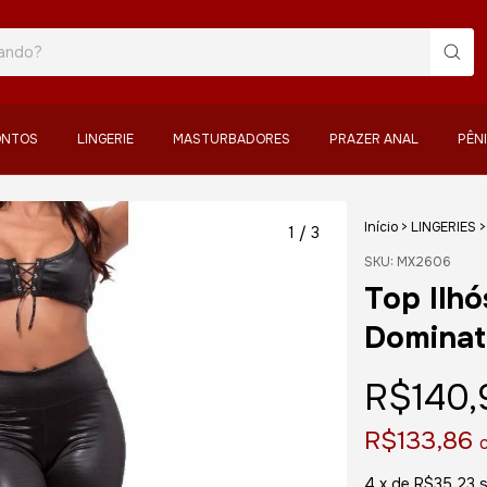
ONTOS
LINGERIE
MASTURBADORES
PRAZER ANAL
PÊN
Início
>
LINGERIES
>
1
/
3
SKU:
MX2606
Top Ilhó
Dominat
R$140,
R$133,86
4
x de
R$35,23