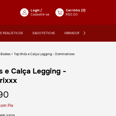
Login
/
Carrinho
(
0
)
Cadastre-se
R$0,00
IS REALÍSTICOS
SADO FETICHE
VIBRADORES
LANÇAMENTO
Bodies
>
Top Ilhós e Calça Legging - Dominatrixxx
s e Calça Legging -
rixxx
90
com
Pix
sem juros