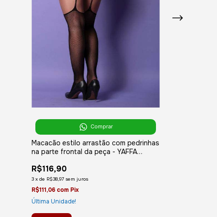
Macacão rend
detalhes estilo
Lingerie
R$116,90
Comprar
3
x
de
R$38,97
sem ju
R$111,06
com
Pix
Macacão estilo arrastão com pedrinhas
na parte frontal da peça - YAFFA
Última Unidade!
Lingerie
R$116,90
3
x
de
R$38,97
sem juros
R$111,06
com
Pix
Última Unidade!