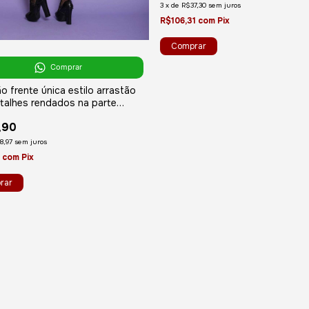
3
x
de
R$37,30
sem juros
R$106,31
com
Pix
Comprar
 frente única estilo arrastão
talhes rendados na parte
 da peça - YAFFA Lingerie
,90
8,97
sem juros
6
com
Pix