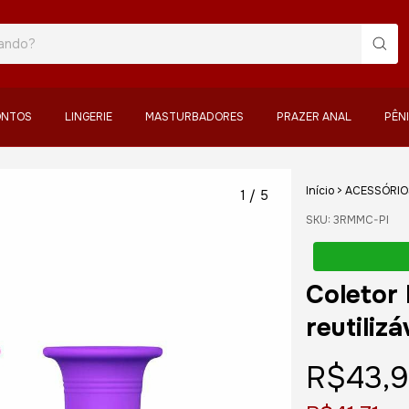
ONTOS
LINGERIE
MASTURBADORES
PRAZER ANAL
PÊN
Início
>
ACESSÓRIO
1
/
5
SKU:
3RMMC-PI
Coletor 
reutiliz
R$43,