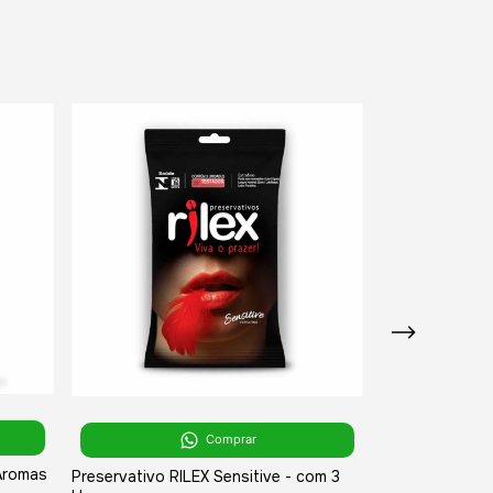
Comprar
 Aromas
Preservativo L
Preservativo RILEX Sensitive - com 3