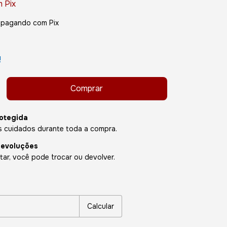
m
Pix
pagando com Pix
!
otegida
 cuidados durante toda a compra.
devoluções
ar, você pode trocar ou devolver.
P:
Alterar CEP
Calcular