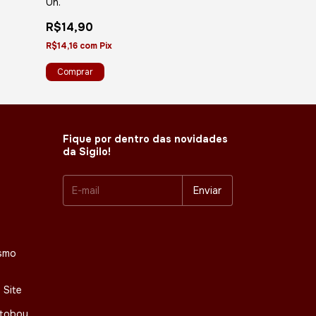
Algodão Doce 
Un.
R$5,45
R$14,90
R$5,18
com
Pix
R$14,16
com
Pix
Fique por dentro das novidades
da Sigilo!
smo
 Site
otoboy