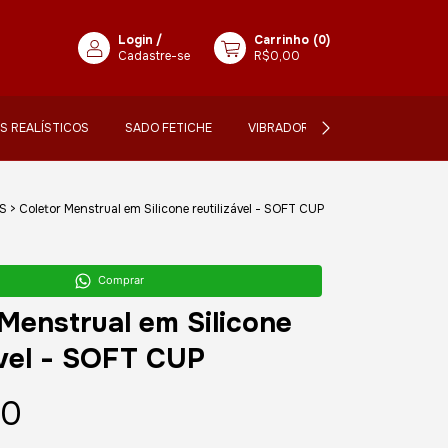
Login
/
Carrinho
(
0
)
Cadastre-se
R$0,00
IS REALÍSTICOS
SADO FETICHE
VIBRADORES
LANÇAMENTO
S
>
Coletor Menstrual em Silicone reutilizável - SOFT CUP
Comprar
Menstrual em Silicone
ável - SOFT CUP
90