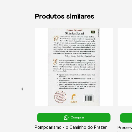
Produtos similares
Comprar
r
Pompoarismo - o Caminho do Prazer
Preserv
icado sem