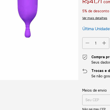
R$41,71
co
5% de desconto
Ver mais detalhes
Última Unidade
Compra pr
Seus dados
Trocas e 
Se não gost
Entregas para o CE
Meios de envio
Não sei meu CEP