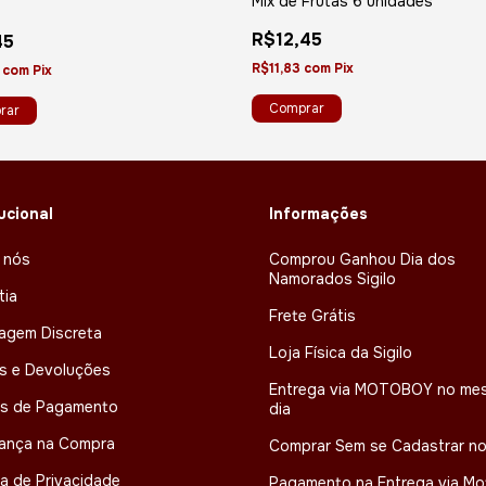
Mix de Frutas 6 unidades
R$12,45
45
R$11,83
com
Pix
8
com
Pix
tucional
Informações
 nós
Comprou Ganhou Dia dos
Namorados Sigilo
tia
Frete Grátis
agem Discreta
Loja Física da Sigilo
s e Devoluções
Entrega via MOTOBOY no me
s de Pagamento
dia
ança na Compra
Comprar Sem se Cadastrar no
ca de Privacidade
Pagamento na Entrega via M