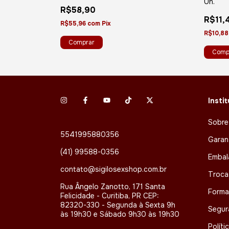
Un.
ades
R$58,90
R$11,
R$55,96
com
Pix
R$10,8
Insti
Sobre
5541995880356
Garan
(41) 99588-0356
Embal
contato@sigilosexshop.com.br
Troca
Rua Ângelo Zanotto, 171 Santa
Forma
Felicidade - Curitiba, PR CEP:
82320-330 - Segunda à Sexta 9h
Segur
às 19h30 e Sábado 9h30 às 19h30
Políti