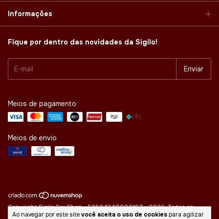
Informações
Fique por dentro das novidades da Sigilo!
Meios de pagamento
Meios de envio
Copyright Sigilo Sex Shop - 52624340000197 - 2026. Todos os
Ao navegar por este site
você aceita o uso de cookies
para agilizar
direitos reservados.