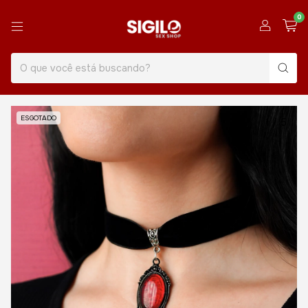
0
ESGOTADO
1
/
5