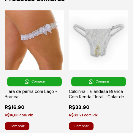
Comprar
Comprar
Tiara de perna com Laço -
Calcinha Tailandesa Branca
Branca
Com Renda Floral - Colar de
Pérolas - Yaffa
R$16,90
R$33,90
R$16,06
com
Pix
R$32,21
com
Pix