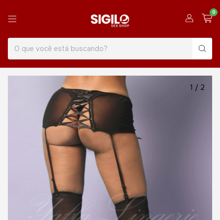
0
1
/
2