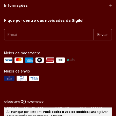
Informações
Fique por dentro das novidades da Sigilo!
Meios de pagamento
Meios de envio
Copyright Sigilo Sex Shop - 52624340000197 - 2026. Todos os
Ao navegar por este site
você aceita o uso de cookies
para agilizar
direitos reservados.