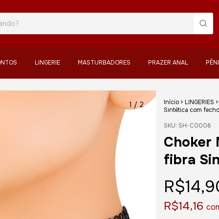
ONTOS
LINGERIE
MASTURBADORES
PRAZER ANAL
PÊN
Início
>
LINGERIES
>
1
/
2
Sintética com fech
SKU:
SH-C0006
Choker 
fibra Si
R$14,9
R$14,16
co