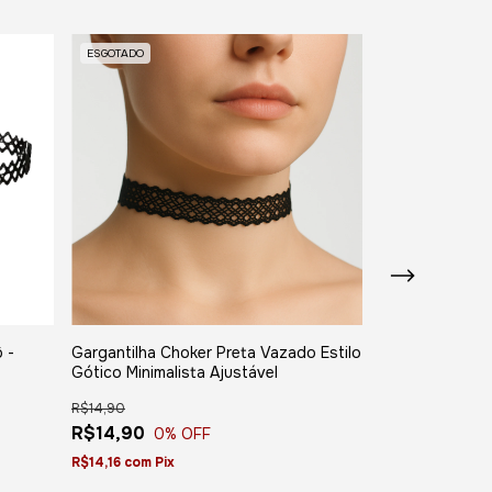
ESGOTADO
ESGOTADO
 -
Gargantilha Choker Preta Vazado Estilo
Gargantilha Fl
Gótico Minimalista Ajustável
Gótico Retrô c
R$14,90
R$14,90
R$14,90
R$14,90
0
% OFF
0
% 
R$14,16
com
Pix
R$14,16
com
Pix