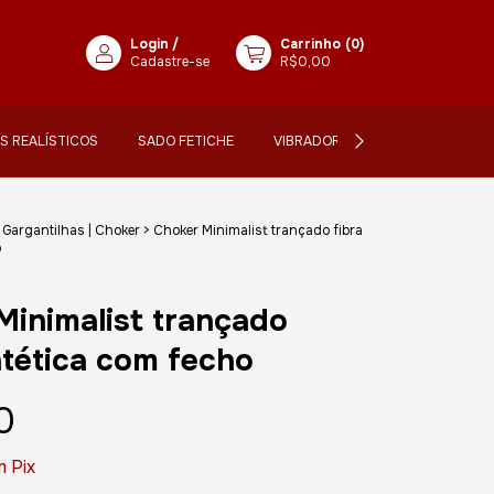
Login
/
Carrinho
(
0
)
Cadastre-se
R$0,00
IS REALÍSTICOS
SADO FETICHE
VIBRADORES
LANÇAMENTO
Gargantilhas | Choker
>
Choker Minimalist trançado fibra
o
Minimalist trançado
ntética com fecho
0
m
Pix