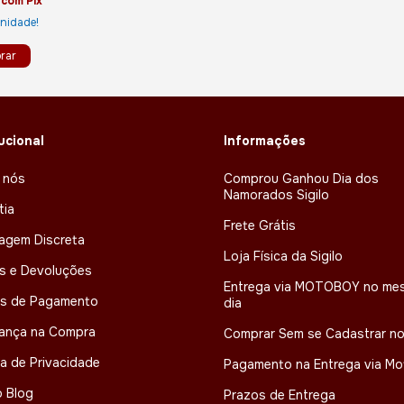
6
com
Pix
Unidade!
tucional
Informações
 nós
Comprou Ganhou Dia dos
Namorados Sigilo
tia
Frete Grátis
agem Discreta
Loja Física da Sigilo
s e Devoluções
Entrega via MOTOBOY no me
s de Pagamento
dia
ança na Compra
Comprar Sem se Cadastrar no
ca de Privacidade
Pagamento na Entrega via M
 Blog
Prazos de Entrega