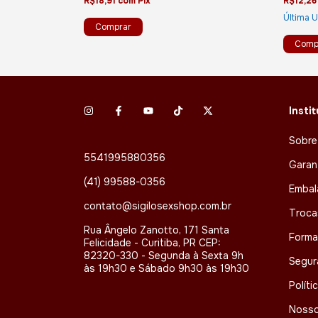
R$18,91
com
Pix
R$12,2
Última 
Insti
Sobre
5541995880356
Garan
(41) 99588-0356
Embal
contato@sigilosexshop.com.br
Troca
Rua Ângelo Zanotto, 171 Santa
Forma
Felicidade - Curitiba, PR CEP:
82320-330 - Segunda à Sexta 9h
Segur
às 19h30 e Sábado 9h30 às 19h30
Políti
Nosso