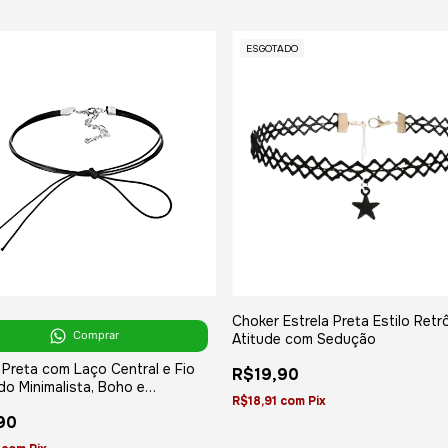
ESGOTADO
Choker Estrela Preta Estilo Retrô
Comprar
Atitude com Sedução
Preta com Laço Central e Fio
R$19,90
o Minimalista, Boho e
R$18,91
com
Pix
cada
90