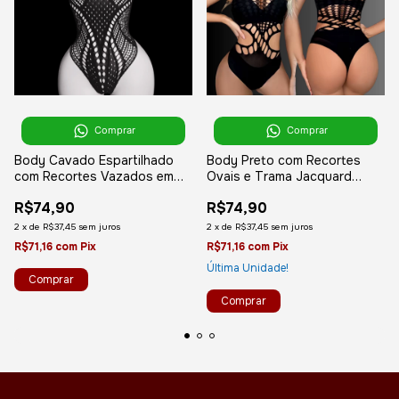
Comprar
Comprar
Body Cavado Espartilhado
Body Preto com Recortes
com Recortes Vazados em
Ovais e Trama Jacquard
Trama Jacquard
Cavada
R$74,90
R$74,90
2
x
de
R$37,45
sem juros
2
x
de
R$37,45
sem juros
R$71,16
com
Pix
R$71,16
com
Pix
Última Unidade!