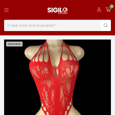
0
ESGOTADO
1
/
12