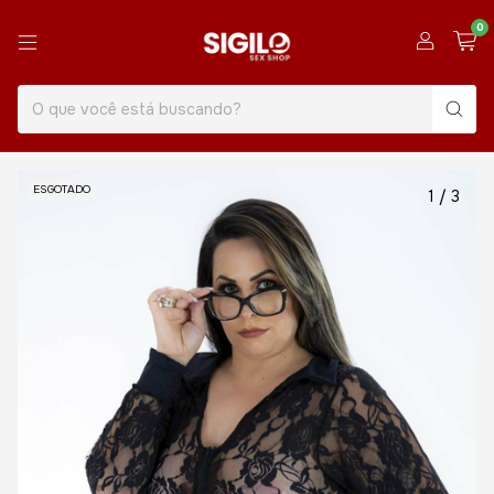
0
ESGOTADO
1
/
3