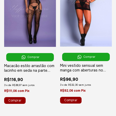
Comprar
Comprar
Mini vestido sensual sem
Macacão estilo arrastão com
manga com aberturas no
lacinho em seda na parte
quadril e detalhes por toda a
frontal - YAFFA Lingerie
R$96,90
R$116,90
peça - YAFFA Lingerie
3
x
de
R$32,30
sem juros
3
x
de
R$38,97
sem juros
R$92,06
com
Pix
R$111,06
com
Pix